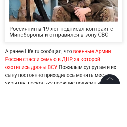
Россиянин в 19 лет подписал контракт с
Минобороны и отправился в зону СВО
А ранее Life.ru сообщал, что
военные Армии
России спасли семью в ДНР, за которой
охотились дроны ВСУ.
Пожилым супругам и их
сыну постоянно приходилось менять место
укрытия, поскольку прежние подземные
помещения вскоре становились небезопасными
©
2026
News Media Holding.
Все права защищены
после ударов беспилотников.
Больше новостей о специальной военной
Информация
операции — читайте
в разделе «СВО» на Life.ru
.