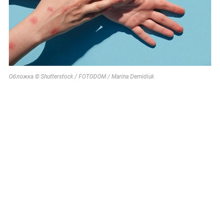
Обложка © Shutterstock / FOTODOM / Marina Demidiuk