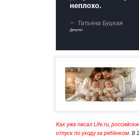
неплохо.
Татьяна Буцкая
Депутат
Как уже писал Life.ru, российс
отпуск по уходу за ребёнком.
В 