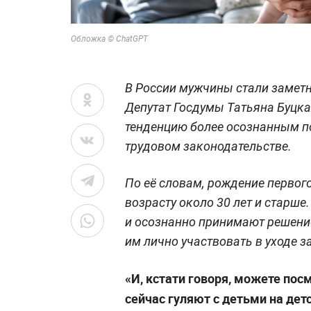
Обложка © ChatGPT
В России мужчины стали заметно
Депутат Госдумы Татьяна Буцкая 
тенденцию более осознанным п
трудовом законодательстве.
По её словам, рождение первого
возрасту около 30 лет и старше
и осознанно принимают решение
им лично участвовать в уходе 
«И, кстати говоря, можете пос
сейчас гуляют с детьми на детс