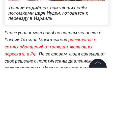
Тысячи индийцев, считающих себя
потомками царя Иудеи, готовятся к
переезду в Израиль
Ранее уполномоченный по правам человека в
России Татьяна Москалькова
рассказала о
сотнях обращений от граждан, желающих
переехать в РФ.
По её словам, люди связывают
своё решение с политическим давлением и
преследованием. Москалькова уточнила, что
©
2026
News Media Holding.
около 500 обращений поступило от граждан
Все права защищены
Украины. Ещё примерно 100 заявлений
направили россияне, которые хотели бы
вернуться на родину. Омбудсмен отметила, что
Информация
часть заявителей столкнулась с уголовным
Контакты
преследованием из-за пророссийских взглядов.