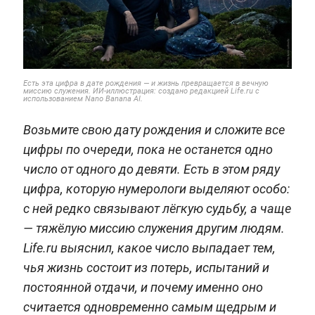
Есть эта цифра в дате рождения — и жизнь превращается в вечную
миссию служения. ИИ-иллюстрация: создано редакцией Life.ru с
использованием Nano Banana AI.
Возьмите свою дату рождения и сложите все
цифры по очереди, пока не останется одно
число от одного до девяти. Есть в этом ряду
цифра, которую нумерологи выделяют особо:
с ней редко связывают лёгкую судьбу, а чаще
— тяжёлую миссию служения другим людям.
Life.ru выяснил, какое число выпадает тем,
чья жизнь состоит из потерь, испытаний и
постоянной отдачи, и почему именно оно
считается одновременно самым щедрым и