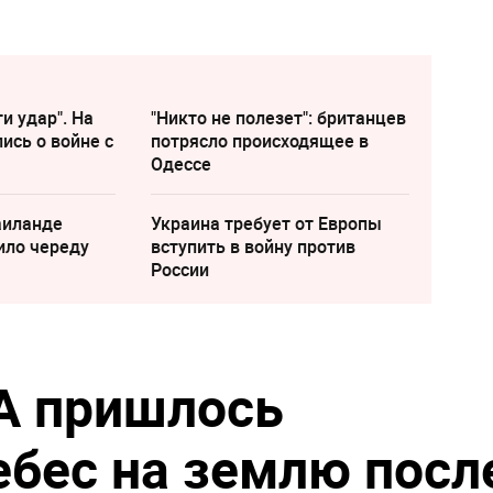
и удар". На
"Никто не полезет": британцев
ись о войне с
потрясло происходящее в
Одессе
аиланде
Украина требует от Европы
ило череду
вступить в войну против
России
А пришлось
ебес на землю посл