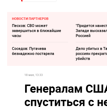
НОВОСТИ ПАРТНЕРОВ
Песков: СВО может
"Придется нанест
завершиться в ближайшие
Западе высказал
часы
Россией
Соседов: Пугачева
Дело убитых в Т
безнадежно постарела
россиян прекрат
убийств
18 мая, 13:33
Генералам СШ
спуститься с н