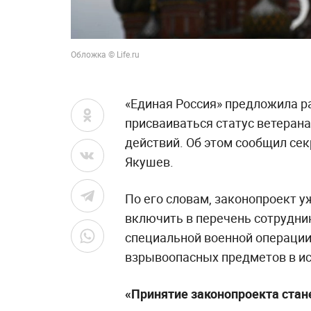
Обложка © Life.ru
«Единая Россия» предложила р
присваиваться статус ветеран
действий. Об этом сообщил се
Якушев.
По его словам, законопроект у
включить в перечень сотрудни
специальной военной операции
взрывоопасных предметов в ис
«Принятие законопроекта стан