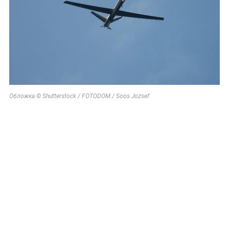
Обложка © Shutterstock / FOTODOM / Soos Jozsef