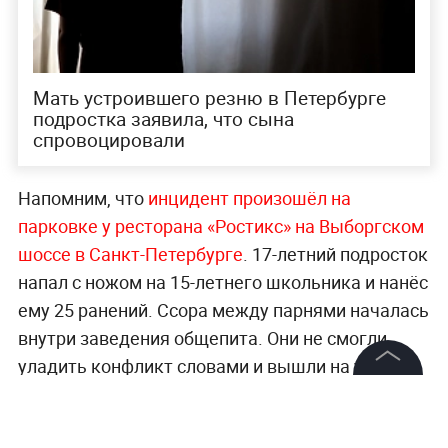
Мать устроившего резню в Петербурге
подростка заявила, что сына
спровоцировали
Напомним, что
инцидент произошёл на
парковке у ресторана «Ростикс» на Выборгском
шоссе в Санкт-Петербурге
. 17-летний подросток
напал с ножом на 15-летнего школьника и нанёс
ему 25 ранений. Ссора между парнями началась
внутри заведения общепита. Они не смогли
уладить конфликт словами и вышли на улицу,
чтобы продолжить разборку. Словесная
©
2026
News Media Holding.
Все права защищены
перепалка на свежем воздухе быстро