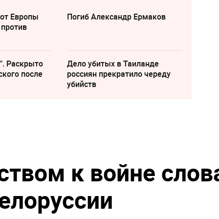
 от Европы
Погиб Александр Ермаков
 против
". Раскрыто
Дело убитых в Таиланде
ского после
россиян прекратило череду
убийств
ством к войне слов
Белоруссии