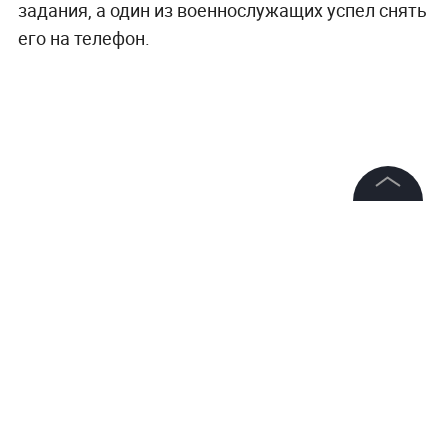
задания, а один из военнослужащих успел снять
его на телефон.
©
2026
News Media Holding.
Все права защищены
Информация
Контакты
Редакция
Правовая информация