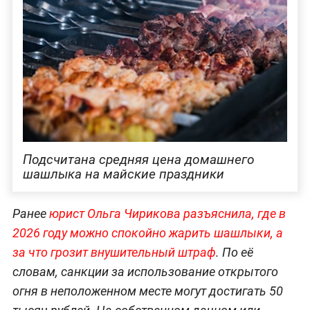
Подсчитана средняя цена домашнего
шашлыка на майские праздники
Ранее
юрист Ольга Чирикова разъяснила, где в
2026 году можно спокойно жарить шашлыки, а
за что грозит внушительный штраф
. По её
словам, санкции за использование открытого
огня в неположенном месте могут достигать 50