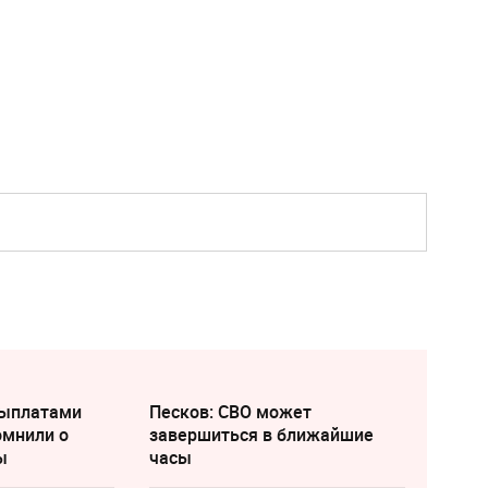
выплатами
Песков: СВО может
омнили о
завершиться в ближайшие
ы
часы