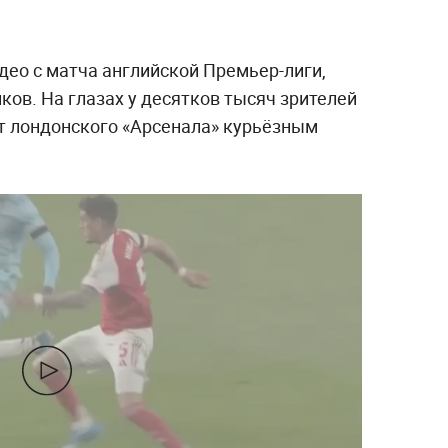
део с матча английской Премьер-лиги,
ов. На глазах у десятков тысяч зрителей
т лондонского «Арсенала» курьёзным