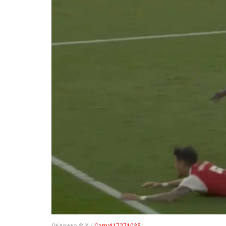
Обложка © X /
Garry417271035