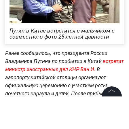
Путин в Китае встретится с мальчиком с
совместного фото 25-летней давности
Ранее сообщалось, что президента России
Владимира Путина по прибытии в Китай
встретит
министр иностранных дел КНР Ван И.
В
аэропорту китайской столицы организуют
официальную церемонию с участием роты
почётного караула и детей. После прибытия
Путин отправится в государственную
©
2026
News Media Holding.
Все права защищены
резиденцию «Дяоюйтай». Основные переговоры
с участием глав государств запланированы на 20
мая. Утро этого дня начнётся с официальной