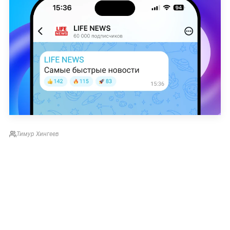
Тимур Хингеев