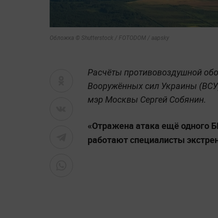
Обложка © Shutterstock / FOTODOM / aapsky
Расчёты противовоздушной обо
Вооружённых сил Украины (ВСУ)
мэр Москвы Сергей Собянин.
«Отражена атака ещё одного Б
работают специалисты экстре