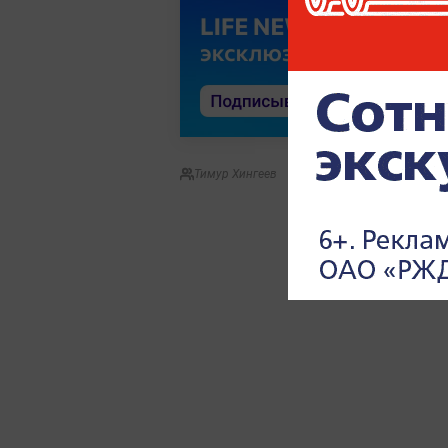
Тимур Хингеев