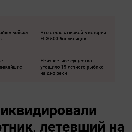
собые войска
Что стало с первой в истории
в
ЕГЭ 500-балльницей
жет
Неизвестное существо
ближайшие
утащило 15-летнего рыбака
на дно реки
ликвидировали
отник, летевший на