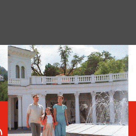
В Херсонской области
девять округов остались
без света
, что
за последнюю неделю из-за атак
ых жителей
. При этот ранения получили
шеннолетних. Украина выпустила за семь