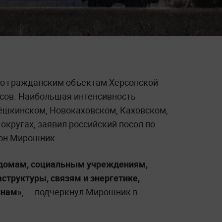
 по гражданским объектам Херсонской
асов. Наибольшая интенсивность
ёшкинском, Новокаховском, Каховском,
округах, заявил российский посол по
он Мирошник.
 домам, социальным учреждениям,
труктуры, связям и энергетике,
инам»
, — подчеркнул Мирошник в