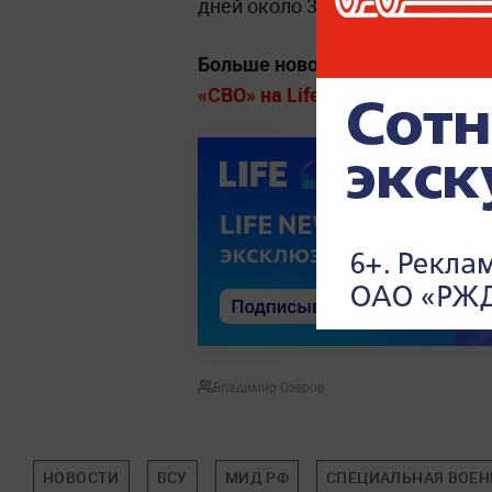
дней около 3619 боеприпасов.
Больше новостей о специально
«СВО» на Life.ru.
Владимир Озеров
НОВОСТИ
ВСУ
МИД РФ
СПЕЦИАЛЬНАЯ ВОЕН