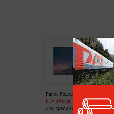
Ранее Родион Мирошник заявил
ВСУ в России погибли 30 мирн
234, среди которых 18 несовер