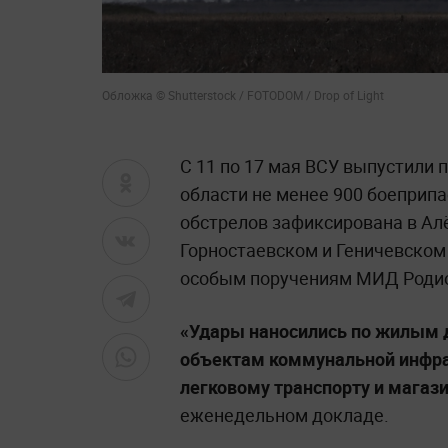
Обложка © Shutterstock / FOTODOM / Drop of Light
С 11 по 17 мая ВСУ выпустили
области не менее 900 боеприп
обстрелов зафиксирована в Ал
Горностаевском и Геничевском 
особым поручениям МИД Роди
«Удары наносились по жилым
объектам коммунальной инфрас
легковому транспорту и магаз
еженедельном докладе.