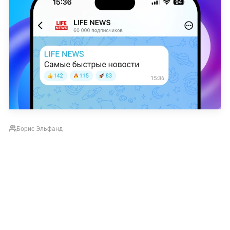
Борис Эльфанд