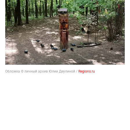
Обложка © личный архив Юлии Деулиной /
Regions.ru