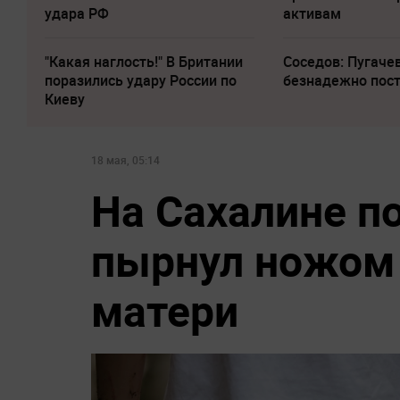
удара РФ
активам
"Какая наглость!" В Британии
Соседов: Пугаче
поразились удару России по
безнадежно пос
Киеву
18 мая, 05:14
На Сахалине п
пырнул ножом 
матери