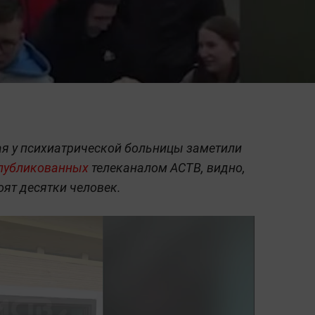
ая у психиатрической больницы заметили
публикованных
телеканалом АСТВ, видно,
оят десятки человек.