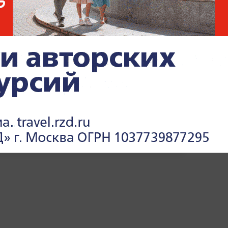
 режиме реального времени —
читайте в
 Life.ru
.