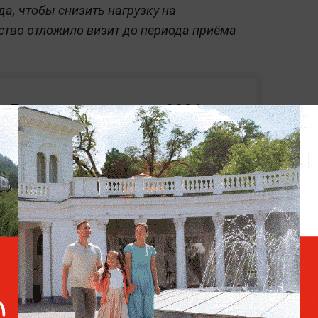
да, чтобы снизить нагрузку на
ство отложило визит до периода приёма
Летние каникулы в 2026
году увеличили на пять дней
из-за ЕГЭ
язателен не только для абитуриентов. Перед
бёнок должен пройти комплексный
 исключить нарушения психического
евролог проанализировать психомоторное и
ее состояние нервной системы малыша.