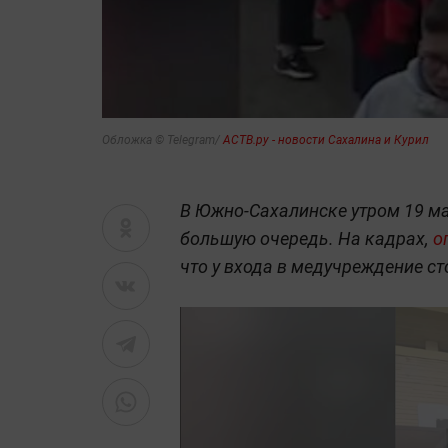
Обложка © Telegram/
АСТВ.ру - новости Сахалина и Курил
В Южно-Сахалинске утром 19 м
большую очередь. На кадрах,
о
что у входа в медучреждение ст