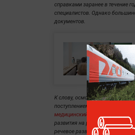
справками заранее в течение го
специалистов. Однако большин
документов.
К слову, осмотр у психиатра об
поступлением
в детский сад ре
медицинский осмотр.
Он должен
развития на раннем этапе, а н
речевое развитие, а также общ