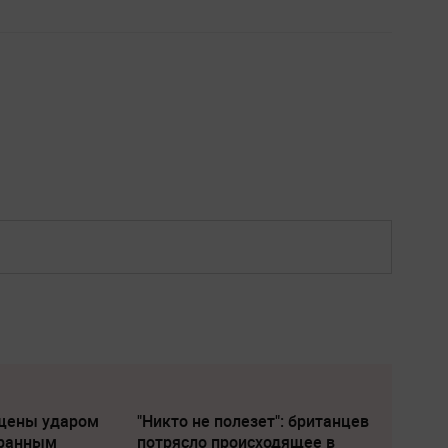
щены ударом
"Никто не полезет": британцев
транным
потрясло происходящее в