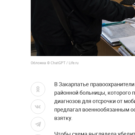
Обложка © ChatGPT / Life.ru
В Закарпатье правоохранители
районной больницы, которого 
диагнозов для отсрочки от мо
предлагал военнообязанным о
взятку.
Чтобы схема выглядела убедит