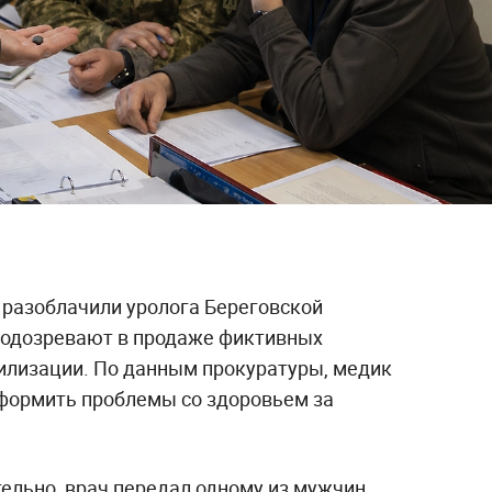
 разоблачили уролога Береговской
подозревают в продаже фиктивных
билизации. По данным прокуратуры, медик
формить проблемы со здоровьем за
ельно, врач передал одному из мужчин