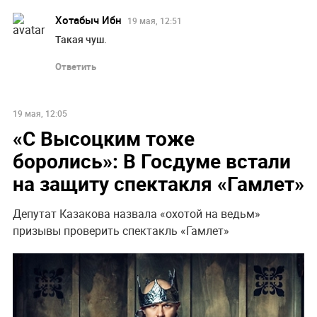
Хотабыч Ибн
19 мая, 12:51
Такая чуш.
Ответить
19 мая, 12:05
«С Высоцким тоже
боролись»: В Госдуме встали
на защиту спектакля «Гамлет»
Депутат Казакова назвала «охотой на ведьм»
призывы проверить спектакль «Гамлет»