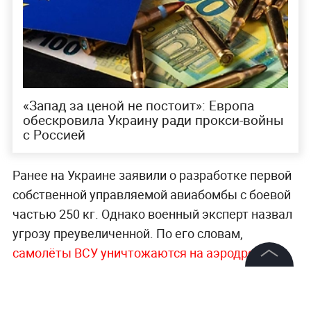
«Запад за ценой не постоит»: Европа
обескровила Украину ради прокси-войны
с Россией
Ранее на Украине заявили о разработке первой
собственной управляемой авиабомбы с боевой
частью 250 кг. Однако военный эксперт назвал
угрозу преувеличенной. По его словам,
самолёты ВСУ уничтожаются на аэродромах
,
поэтому бояться этих бомб не надо.
©
2026
News Media Holding.
Все права защищены
Больше актуальных событий в режиме