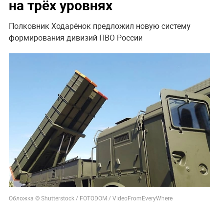
на трёх уровнях
Полковник Ходарёнок предложил новую систему
формирования дивизий ПВО России
Обложка © Shutterstock / FOTODOM / VideoFromEveryWhere