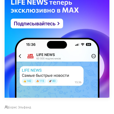
Борис Эльфанд