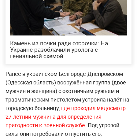
Камень из почки ради отсрочки: На
Украине разоблачили уролога с
гениальной схемой
Ранее в украинском Белгороде-Днепровском
(Одесская область) вооружённая группа (двое
мужчин и женщина) с охотничьим ружьём и
травматическим пистолетом устроила налёт на
городскую больницу,
где проходил медосмотр
27-летний мужчина для определения
пригодности к военной
службе.
Под угрозой
силы они потребовали отпустить его;