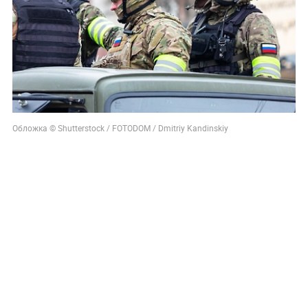
Обложка © Shutterstock / FOTODOM / Dmitriy Kandinskiy