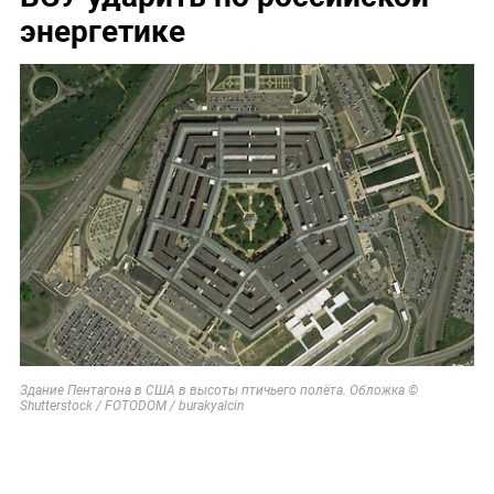
энергетике
Здание Пентагона в США в высоты птичьего полёта. Обложка ©
Shutterstock / FOTODOM / burakyalcin