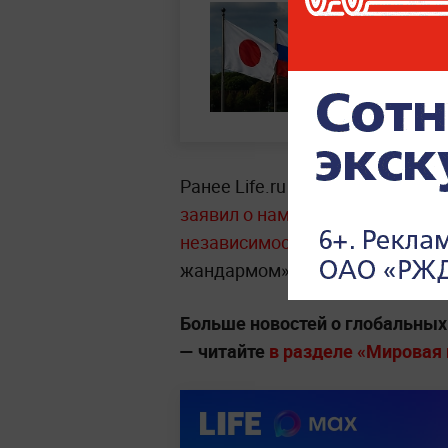
Ранее Life.ru писал, что амер
заявил о намерении Вашингтон
независимости
. Он подчеркнул
жандармом», а Европа должна «
Больше новостей о глобальны
— читайте
в разделе «Мировая п