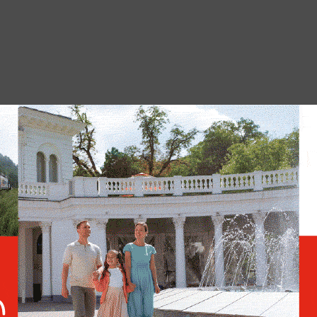
ера – несколько ключевых вопросов:
и к торговым соглашениям, продвижение
интеллекта, разработанных в США,
йских цепочек поставок критически
онтрабандой наркотиков и нелегальной
ние американского экспорта и