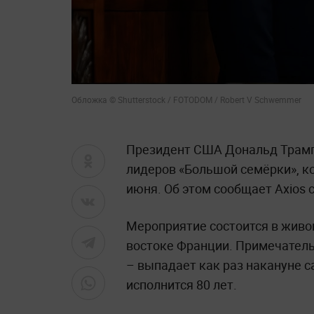
Обложка © Shutterstock / FOTODOM / Robert V Schwemmer
Президент США Дональд Трамп 
лидеров «Большой семёрки», ко
июня. Об этом сообщает Axios 
Мероприятие состоится в живоп
востоке Франции. Примечатель
– выпадает как раз накануне 
исполнится 80 лет.