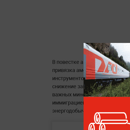
В повестке американского лид
привязка американской помощ
инструментов искусственного 
снижение зависимости от кита
важных минералов, борьба с к
иммиграцией, а также увеличе
энергодобычи.