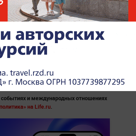
В Японии подтвердили
командировку чиновников
в Россию в конце мая
иканский вице-президент
Джей Ди Вэнс
а содействовать европейской
, что «США не могут быть мировым
стоять на своих ногах».
х событиях и международных отношениях
олитика» на Life.ru
.