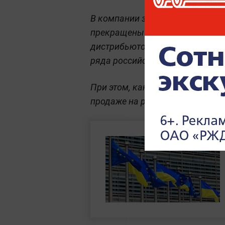
В компании заявили «Известиям
прекращены с 2022 года, а сей
дистрибьютором японских бренд
ряда российских производителе
При этом, как отмечает газета,
продаже на российских сайтах.