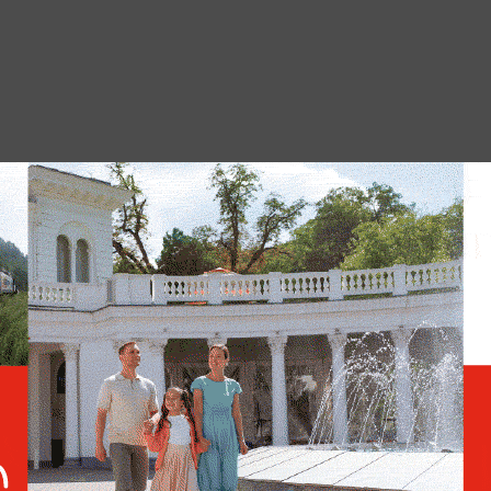
не продолжает уплачивать военный сбор и
имволикой «Храбрая Украина», включая
х с FPV-дронами и БМП Marder.