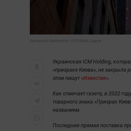
Обложка © Shutterstock / FOTODOM / ungvar
Украинская ICM Holding, котор
«призраке Киева», не закрыла 
этом пишут
«Известия»
.
Как отмечает газета, в 2022 го
товарного знака «Призрак Киев
названием.
Последняя прямая поставка про