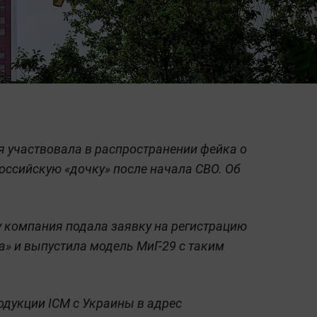
ая участвовала в распространении фейка о
российскую «дочку» после начала СВО. Об
ду компания подала заявку на регистрацию
а» и выпустила модель МиГ-29 с таким
дукции ICM с Украины в адрес