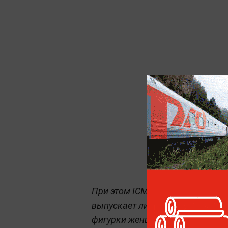
При этом ICM Holding на Украи
выпускает линейку моделей с с
фигурки женщин-военнослужащи