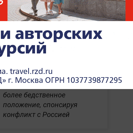
», что поставки моделей ICM в Россию
час ООО «АйСиЭм» является
ов Hasegawa, Aoshima и Fujimi, а также
й товаров для моделизма.
 модели ICM до сих пор можно встретить в
ЕС загоняет Украину в ещё
более бедственное
положение, спонсируя
конфликт с Россией