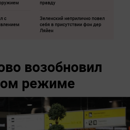
 оружием
правду
л с
Зеленский неприлично повел
явлением
cебя в присутствии фон дер
Ляйен
ово возобновил
ном режиме