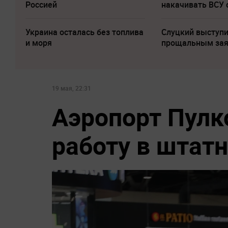
Россией
накачивать ВСУ
Украина осталась без топлива
Слуцкий выступи
и моря
прощальным за
19 мая, 22:31
Аэропорт Пулк
работу в штат