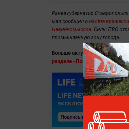
Ранее губернатор Ставропольс
мая сообщил о
налёте вражески
Невинномысска
. Силы ПВО отр
промышленную зону города.
Больше актуальных событий в
разделе «Последние новости» на