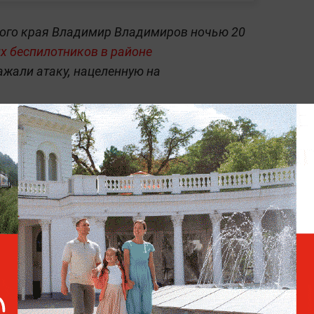
кого края Владимир Владимиров ночью 20
х беспилотников в районе
ажали атаку, нацеленную на
 режиме реального времени — читайте
в
 Life.ru
.