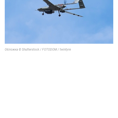
Обложка © Shutterstock / FOTODOM / twintyre