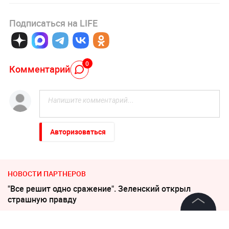
Подписаться на LIFE
0
Комментарий
Авторизоваться
НОВОСТИ ПАРТНЕРОВ
"Все решит одно сражение". Зеленский открыл
страшную правду
©
2026
News Media Holding.
По бежавшему из России Надеждину* нанесли новый