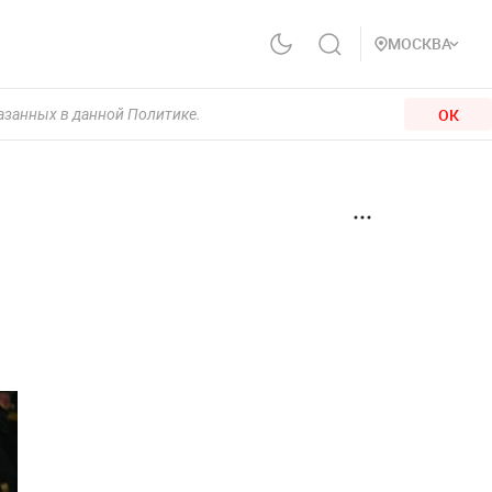
МОСКВА
ОК
казанных в данной Политике.