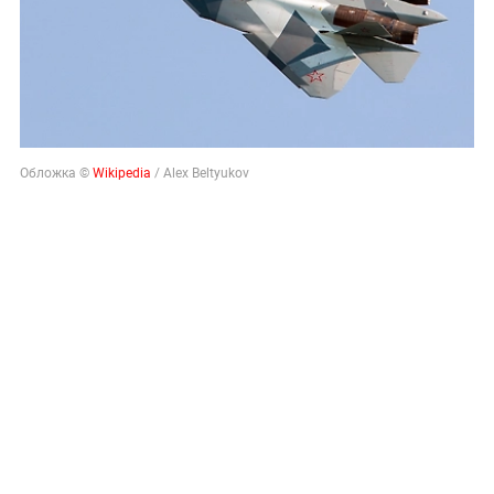
Обложка ©
Wikipedia
/ Alex Beltyukov