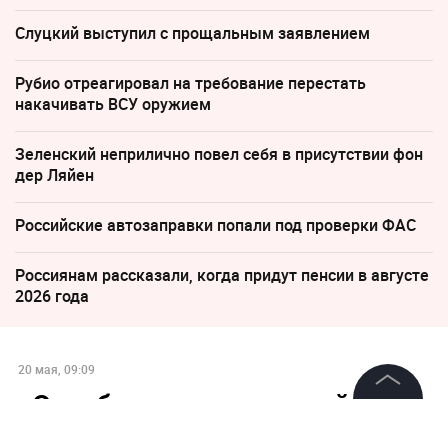
Слуцкий выступил с прощальным заявлением
Рубио отреагировал на требование перестать
накачивать ВСУ оружием
Зеленский неприлично повел cебя в присутствии фон
дер Ляйен
Российские автозаправки попали под проверки ФАС
Россиянам рассказали, когда придут пенсии в августе
2026 года
20 мая, 09:09
«Отработать до мелочей»: В
©
2026
News Media Holding.
Госдуме раскрыли детали
Все права защищены