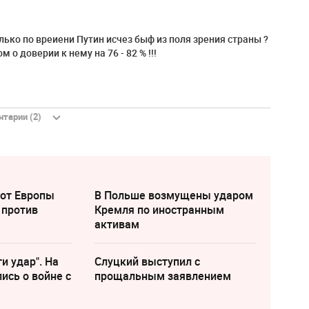
олько по вреиени Путин исчез быф из поля зрения страны ?
 о доверии к нему на 76 - 82 % !!!
тарии (2)
 от Европы
В Польше возмущены ударом
 против
Кремля по иностранным
активам
и удар". На
Слуцкий выступил с
ись о войне с
прощальным заявлением