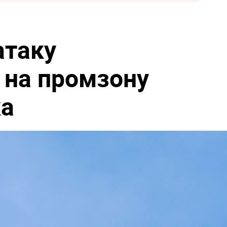
атаку
 на промзону
а