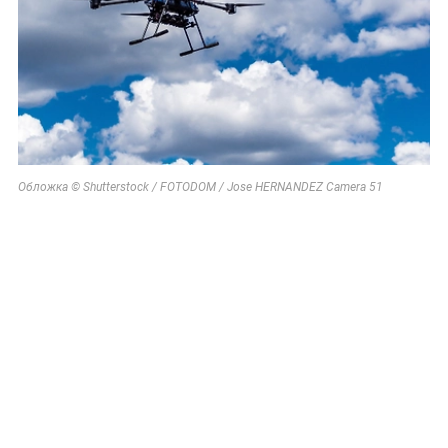
Обложка © Shutterstock / FOTODOM / Jose HERNANDEZ Camera 51