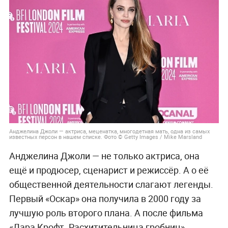
Анджелина Джоли — актриса, меценатка, многодетная мать, одна из самых
известных персон в нашем списке. Фото © Getty Images / Mike Marsland
Анджелина Джоли — не только актриса, она
ещё и продюсер, сценарист и режиссёр. А о её
общественной деятельности слагают легенды.
Первый «Оскар» она получила в 2000 году за
лучшую роль второго плана. А после фильма
«Лара Крофт. Расхитительница гробниц»,