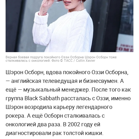
Верная боевая подруга покойного Оззи Осборна Шэрон Осборн тоже
сталкивалась с онкологией. Фото © ТАСС / Collin Xavier
Шэрон Осборн, вдова покойного Оззи Осборна,
— английская телеведущая и бизнесвумен. А
ещё — музыкальный менеджер. После того как
группа Black Sabbath рассталась с Оззи, именно
Шэрон возродила карьеру легендарного
рокера. А ещё Осборн сталкивалась с
онкологией два раза. В 2002 году ей
диагностировали рак толстой кишки.