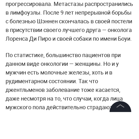
прогрессировала. Метастазы распространились
в лимфоузлы. После 9 лет непрерывной борьбы
с болезнью Шэннен скончалась в своей постели
в присутствии своего лучшего друга — онколога
Лоренса Ди Пиро и своей собаки по имени Боуи.
По статистике, большинство пациентов при
данном виде онкологии — женщины. Но и у
мужчин есть молочные железы, хоть и в
рудиментарном состоянии. Так что
джентльменов заболевание тоже касается,
даже несмотря на то, что случаи, когда лица
мужского пола действительно страдают от
подтверждённого рака молочной железы,
©
2026
News Media Holding.
единичные.
А тут Life.ru рассказывает про 7
Все права защищены
актёрских пар, которые очень долго вместе
.