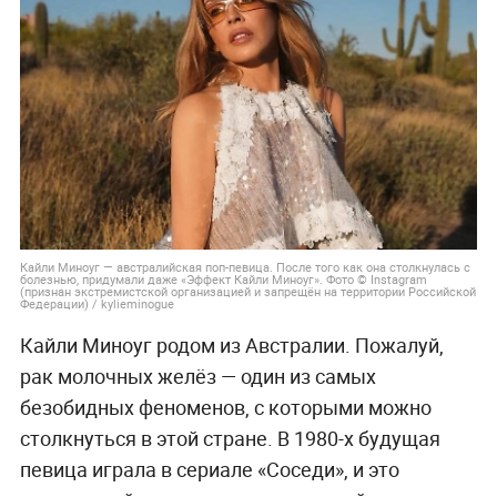
Кайли Миноуг — австралийская поп-певица. После того как она столкнулась с
болезнью, придумали даже «Эффект Кайли Миноуг». Фото © Instagram
(признан экстремистской организацией и запрещён на территории Российской
Федерации) / kylieminogue
Кайли Миноуг родом из Австралии. Пожалуй,
рак молочных желёз — один из самых
безобидных феноменов, с которыми можно
столкнуться в этой стране. В 1980-х будущая
певица играла в сериале «Соседи», и это