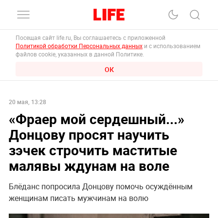
Посещая сайт life.ru, Вы соглашаетесь с приложенной
Политикой обработки Персональных данных
и с использованием
файлов cookie, указанных в данной Политике.
ОК
20 мая, 13:28
«Фраер мой сердешный...»
Донцову просят научить
зэчек строчить маститые
малявы ждунам на воле
Блёданс попросила Донцову помочь осуждённым
женщинам писать мужчинам на волю