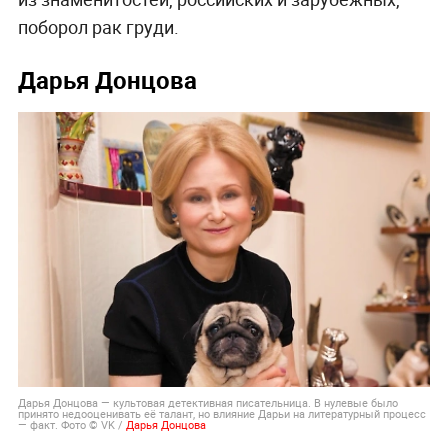
поборол рак груди.
Дарья Донцова
Дарья Донцова — культовая детективная писательница. В нулевые было
принято недооценивать её талант, но влияние Дарьи на литературный процесс
— факт. Фото © VK /
Дарья Донцова