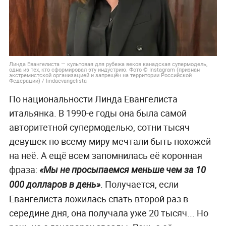
Линда Евангелиста — культовая для рубежа веков канадская супермодель,
одна из тех, кто сформировал эту индустрию. Фото © Instagram (признан
экстремистской организацией и запрещён на территории Российской
Федерации) / lindaevangelista
По национальности Линда Евангелиста
итальянка. В 1990-е годы она была самой
авторитетной супермоделью, сотни тысяч
девушек по всему миру мечтали быть похожей
на неё. А ещё всем запомнилась её коронная
фраза:
«Мы не просыпаемся меньше чем за 10
. Получается, если
000 долларов в день»
Евангелиста ложилась спать второй раз в
середине дня, она получала уже 20 тысяч... Но