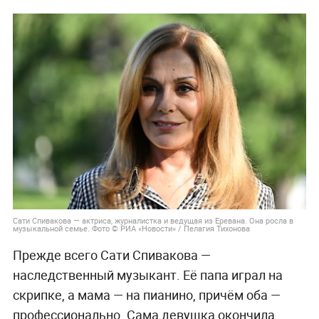
Сати Спивакова — актриса, журналистка и ведущая из Еревана. Она росла в
музыкальной семье. Фото © РИА «Новости» / Пелагия Тихонова
Прежде всего Сати Спивакова —
наследственный музыкант. Её папа играл на
скрипке, а мама — на пианино, причём оба —
профессионально. Сама девушка окончила