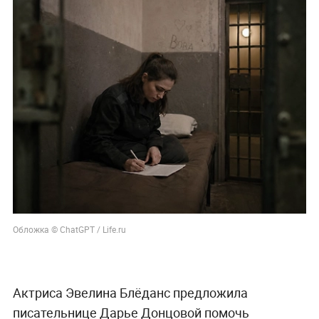
Обложка © ChatGPT / Life.ru
Актриса Эвелина Блёданс предложила
писательнице Дарье Донцовой помочь