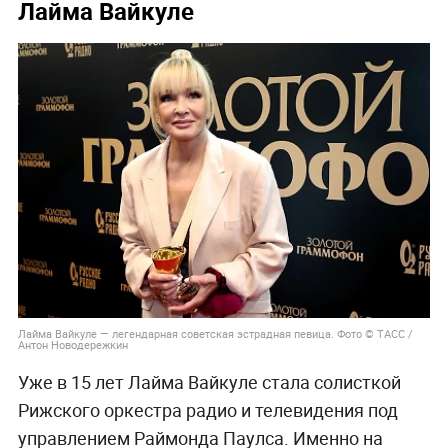
Лайма Вайкуле
Лайма Вайкуле — легендарная советская эстрадная певица. Фото © ТАСС /
Антон Новодережкин
Уже в 15 лет Лайма Вайкуле стала солисткой
Рижского оркестра радио и телевидения под
управлением Раймонда Паулса. Именно на