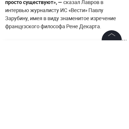
просто существуют», —
сказал Лавров в
интервью журналисту ИС «‎Вести» Павлу
Зарубину, имея в виду знаменитое изречение
французского философа Рене Декарта.
©
2026
News Media Holding.
Все права защищены
Информация
Контакты
Редакция
Правовая информация
Политика обработки персональных данных
Партнерам
Захарова призвала Латвию закрыть МИД