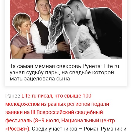
Та самая мемная свекровь Рунета: Life.ru
узнал судьбу пары, на свадьбе которой
мать зацеловала сына
Ранее
Life.ru писал, что свыше 100
молодожёнов из разных регионов подали
заявки на III Всероссийский свадебный
фестиваль (8–9 июля, Национальный центр
«Россия»)
. Среди участников — Роман Румачик и