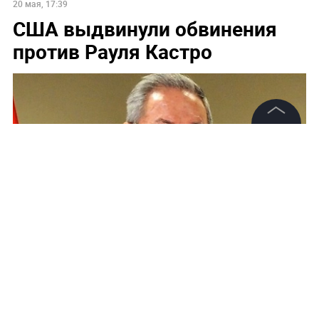
20 мая, 17:39
США выдвинули обвинения
против Рауля Кастро
©
2026
News Media Holding.
Все права защищены
Информация
Контакты
Рауль Кастро. Обложка ©
Wikipedia
/ Kremlin.ru
Редакция
Правовая информация
Политика обработки персональных данных