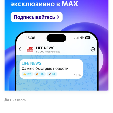
Юния Ларсон