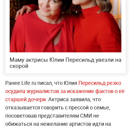
Маму актрисы Юлии Пересильд увезли на
скорой
Ранее Life.ru писал, что Юлия
Пересильд резко
осудила журналистов за искажение фактов о её
старшей дочери
. Актриса заявила, что
отказывается говорить с прессой о семье,
посоветовав представителям СМИ не
обижаться на нежелание артистов идти на