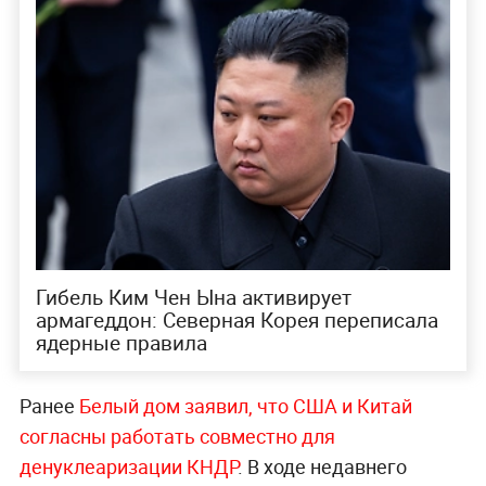
Гибель Ким Чен Ына активирует
армагеддон: Северная Корея переписала
ядерные правила
Ранее
Белый дом заявил, что США и Китай
согласны работать совместно для
денуклеаризации КНДР
. В ходе недавнего