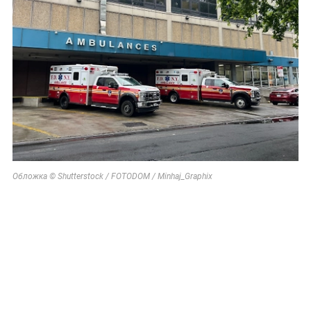
Обложка © Shutterstock / FOTODOM / Minhaj_Graphix