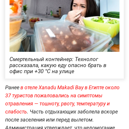
Смертельный контейнер: Технолог
рассказала, какую еду опасно брать в
офис при +30 °C на улице
Ранее
в отеле Xanadu Makadi Bay в Египте около
37 туристов пожаловались на симптомы
отравления — тошноту, рвоту, температуру и
слабость
. Часть отдыхающих заболела вскоре
после заселения или перед вылетом.
Администрация утверждает, что недомогание