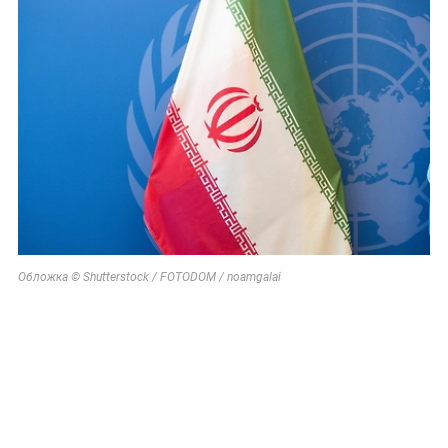
Обложка © Shutterstock / FOTODOM / noamgalai