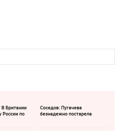
" В Британии
Соседов: Пугачева
у России по
безнадежно постарела