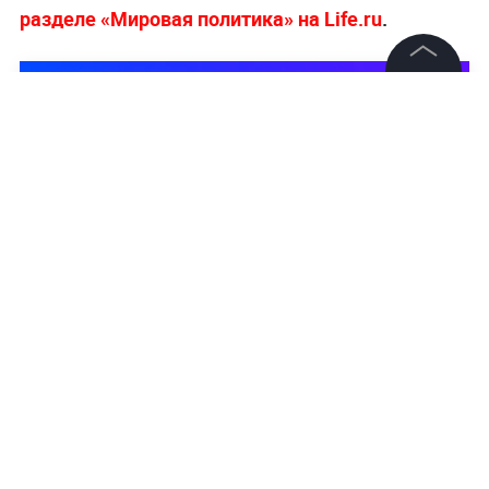
разделе «Мировая политика» на Life.ru
.
©
2026
News Media Holding.
Все права защищены
Информация
Контакты
Редакция
Правовая информация
Политика обработки персональных данных
Партнерам
RSS
Жанры и форматы