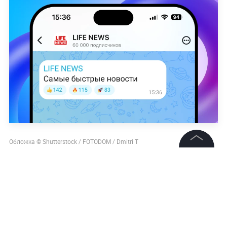
Обложка © Shutterstock / FOTODOM / Dmitri T
Наталья Афонина
©
2026
News Media Holding.
Все права защищены
Информация