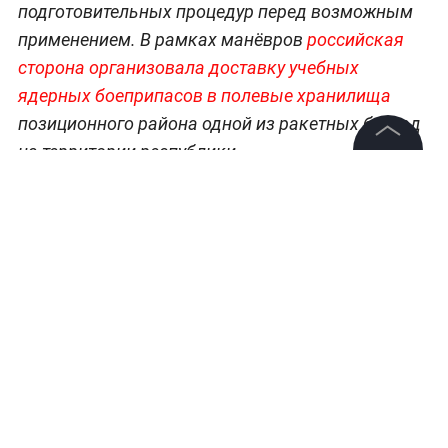
подготовительных процедур перед возможным
применением. В рамках манёвров
российская
сторона организовала доставку учебных
ядерных боеприпасов в полевые хранилища
позиционного района одной из ракетных бригад
на территории республики.
©
2026
News Media Holding.
Все права защищены
Больше актуальных событий в режиме
реального времени —
читайте в разделе
«Последние новости» на Life.ru
.
Информация
Контакты
Редакция
Правовая информация
Политика обработки персональных данных
Партнерам