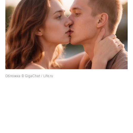
Обложка © GigaChat / Life.ru