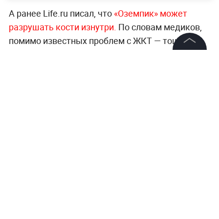
А ранее Life.ru писал, что
«Оземпик» может
разрушать кости изнутри.
По словам медиков,
помимо известных проблем с ЖКТ — тошноты,
запоров и болей в животе — существует риск
©
2026
News Media Holding.
негативного влияния на костную ткань.
Все права защищены
Больше советов врачей, исследований и
историй пациентов —
в разделе «Здоровье» на
Информация
Life.ru
.
Контакты
Редакция
Правовая информация
Политика обработки персональных данных
Партнерам
RSS