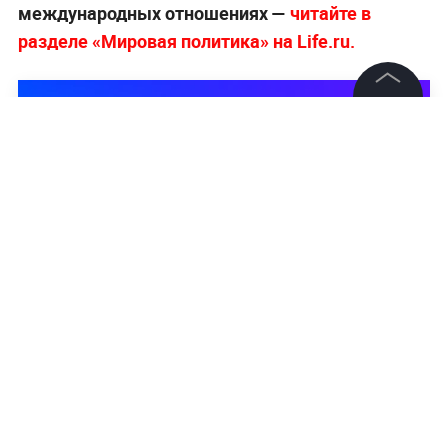
международных отношениях —
читайте в
разделе «Мировая политика» на Life.ru.
©
2026
News Media Holding.
Все права защищены
Информация
Контакты
Редакция
Правовая информация
Политика обработки персональных данных
Партнерам
RSS