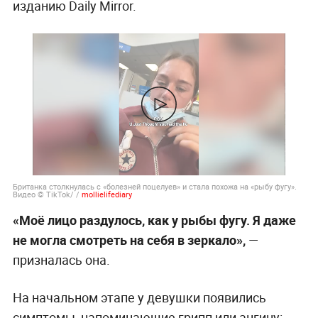
изданию Daily Mirror.
Британка столкнулась с «болезней поцелуев» и стала похожа на «рыбу фугу».
Видео © TikTok/ /
mollielifediary
«Моё лицо раздулось, как у рыбы фугу. Я даже
не могла смотреть на себя в зеркало»,
—
призналась она.
На начальном этапе у девушки появились
симптомы, напоминающие грипп или ангину: