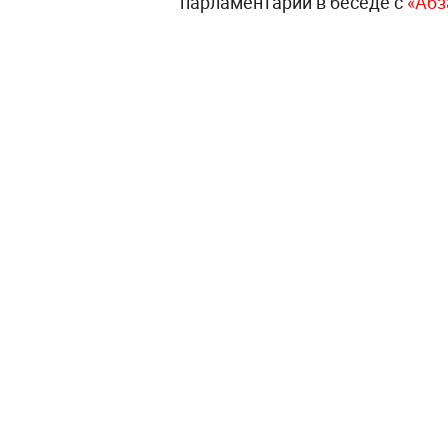
парламентарий в беседе с
«Абз