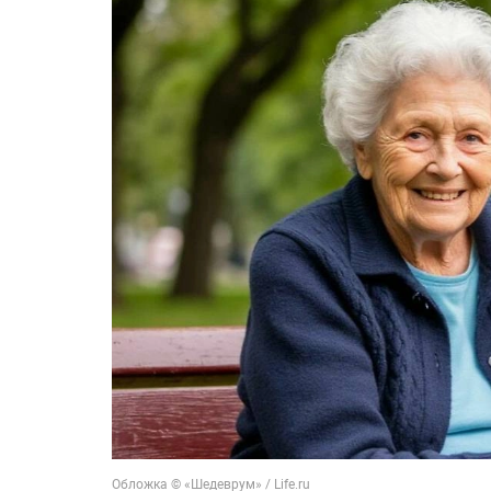
Обложка © «Шедеврум» / Life.ru