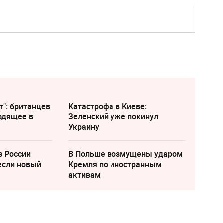
т": британцев
Катастрофа в Киеве:
одящее в
Зеленский уже покинул
Украину
з России
В Польше возмущены ударом
если новый
Кремля по иностранным
активам