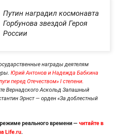
Путин наградил космонавта
Горбунова звездой Героя
России
государственные награды деятелям
еры.
Юрий Антонов и Надежда Бабкина
уги перед Отечеством» I степени.
кте Вернадского Аскольд Запашный
нстантин Эрнст — орден «За доблестный
 режиме реального времени —
читайте в
 Life.ru
.