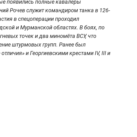
вые появились полные кавалеры
ний Рочев служит командиром танка в 126-
астия в спецоперации проходил
дской и Мурманской областях. В боях, по
гневых точек и два миномёта ВСУ, что
ение штурмовых групп. Ранее был
тличия» и Георгиевскими крестами IV, III и