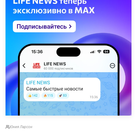
Юния Ларсон