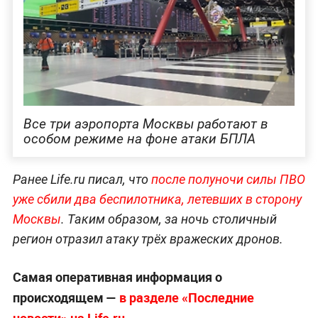
Все три аэропорта Москвы работают в
особом режиме на фоне атаки БПЛА
Ранее Life.ru писал, что
после полуночи силы ПВО
уже сбили два беспилотника, летевших в сторону
Москвы
. Таким образом, за ночь столичный
регион отразил атаку трёх вражеских дронов.
Самая оперативная информация о
происходящем —
в разделе «Последние
новости» на Life.ru
.