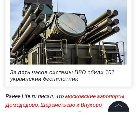
За пять часов системы ПВО сбили 101
украинский беспилотник
Ранее Life.ru писал, что
московские аэропорты
Домодедово, Шереметьево и Внуково
принимают и отправляют рейсы по
©
2026
News Media Holding.
согласованию с соответствующими органами
.
Все права защищены
Это связано с введением временных