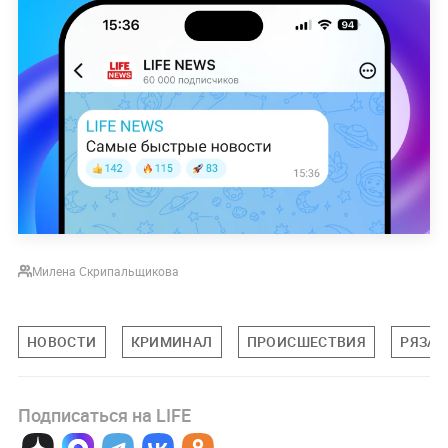
Милена Скрипальщикова
НОВОСТИ
КРИМИНАЛ
ПРОИСШЕСТВИЯ
РЯЗАН
Подписаться на LIFE