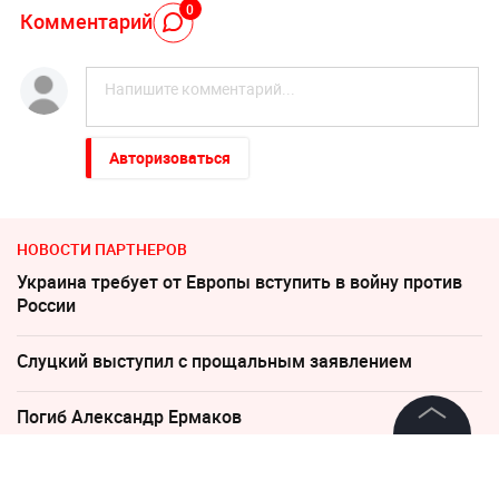
0
Комментарий
Авторизоваться
НОВОСТИ ПАРТНЕРОВ
Украина требует от Европы вступить в войну против
России
Слуцкий выступил с прощальным заявлением
Погиб Александр Ермаков
©
2026
News Media Holding.
По бежавшему из России Надеждину* нанесли новый
Все права защищены
удар